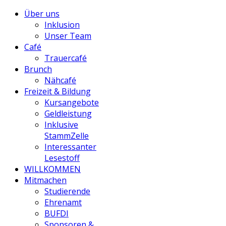
Über uns
Inklusion
Unser Team
Café
Trauercafé
Brunch
Nähcafé
Freizeit & Bildung
Kursangebote
Geldleistung
Inklusive
StammZelle
Interessanter
Lesestoff
WILLKOMMEN
Mitmachen
Studierende
Ehrenamt
BUFDI
Sponsoren &