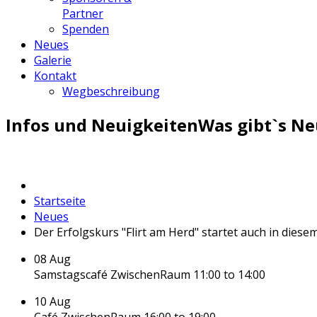
Partner
Spenden
Neues
Galerie
Kontakt
Wegbeschreibung
Infos und Neuigkeiten
Was gibt`s Ne
Startseite
Neues
Der Erfolgskurs "Flirt am Herd" startet auch in diesem 
08
Aug
Samstagscafé ZwischenRaum
11:00 to 14:00
10
Aug
Café ZwischenRaum
16:00 to 19:00