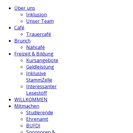
Über uns
Inklusion
Unser Team
Café
Trauercafé
Brunch
Nähcafé
Freizeit & Bildung
Kursangebote
Geldleistung
Inklusive
StammZelle
Interessanter
Lesestoff
WILLKOMMEN
Mitmachen
Studierende
Ehrenamt
BUFDI
Sponsoren &